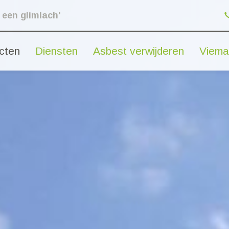
 een glimlach'
cten
Diensten
Asbest verwijderen
Viema