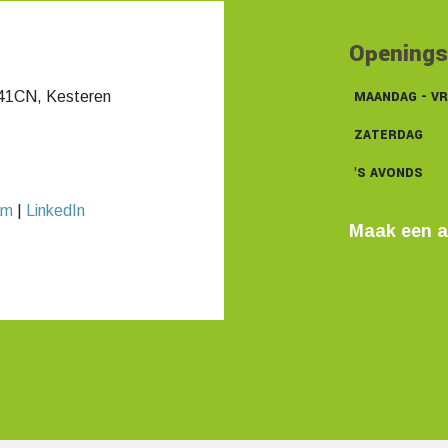
Openings
41CN, Kesteren
MAANDAG - VR
ZATERDAG
'S AVONDS
am
|
LinkedIn
Maak een a