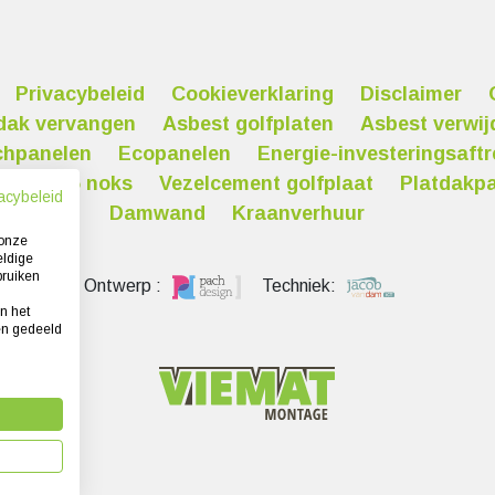
Privacybeleid
Cookieverklaring
Disclaimer
dak vervangen
Asbest golfplaten
Asbest verwij
chpanelen
Ecopanelen
Energie-investeringsaftr
paneel 5 noks
Vezelcement golfplaat
Platdakp
acybeleid
Damwand
Kraanverhuur
 onze
eldige
bruiken
Ontwerp :
Techniek:
n het
en gedeeld