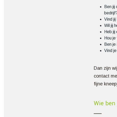
Ben jij
bedrijf
Vind j
Wil jij
Heb jij
Hou je 
Ben je 
Vind je
Dan zijn wi
contact me
fijne kneep
Wie ben 