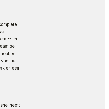
 complete
we
nnemers en
 team de
e hebben
 van jou
werk en een
 snel heeft