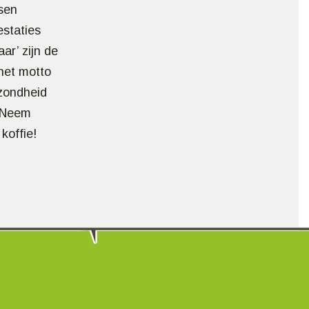
sen
staties
ar’ zijn de
 het motto
ezondheid
? Neem
koffie!