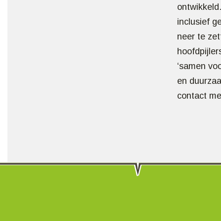
ontwikkeld
inclusief 
neer te zet
hoofdpijler
‘samen voor
en duurzaam
contact me