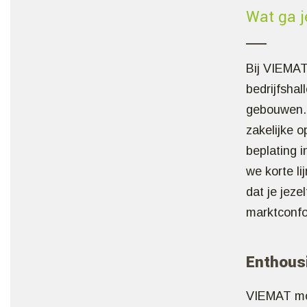
Wat ga j
Bij VIEMAT
bedrijfsha
gebouwen. 
zakelijke o
beplating 
we korte l
dat je jeze
marktconfo
Enthous
VIEMAT mon