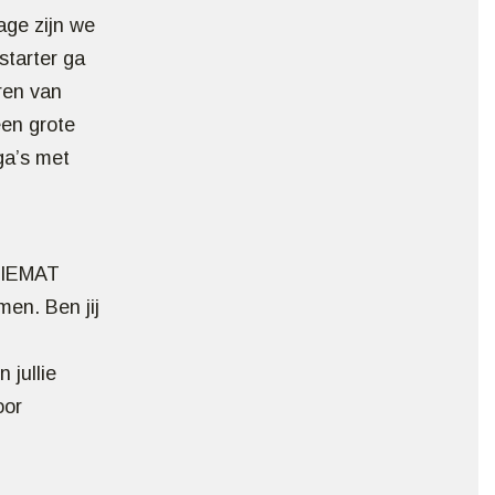
age zijn we
starter ga
ren van
en grote
ga’s met
 VIEMAT
en. Ben jij
 jullie
oor