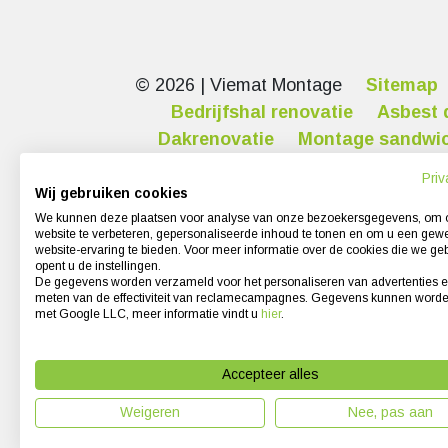
© 2026 | Viemat Montage
Sitemap
Bedrijfshal renovatie
Asbest 
Dakrenovatie
Montage sandwi
Trapeziumpaneel 3 noks
Trapezium
Priv
Wij gebruiken cookies
We kunnen deze plaatsen voor analyse van onze bezoekersgegevens, om
website te verbeteren, gepersonaliseerde inhoud te tonen en om u een gew
website-ervaring te bieden. Voor meer informatie over de cookies die we ge
opent u de instellingen.
De gegevens worden verzameld voor het personaliseren van advertenties e
meten van de effectiviteit van reclamecampagnes. Gegevens kunnen word
met Google LLC, meer informatie vindt u
hier
.
Accepteer alles
Weigeren
Nee, pas aan