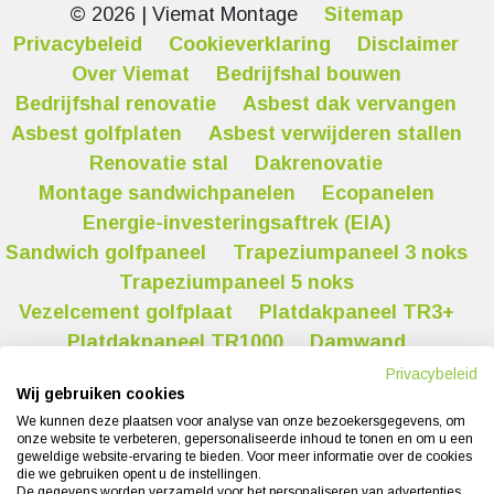
© 2026 | Viemat Montage
Sitemap
Privacybeleid
Cookieverklaring
Disclaimer
Over Viemat
Bedrijfshal bouwen
Bedrijfshal renovatie
Asbest dak vervangen
Asbest golfplaten
Asbest verwijderen stallen
Renovatie stal
Dakrenovatie
Montage sandwichpanelen
Ecopanelen
Energie-investeringsaftrek (EIA)
Sandwich golfpaneel
Trapeziumpaneel 3 noks
Trapeziumpaneel 5 noks
Vezelcement golfplaat
Platdakpaneel TR3+
Platdakpaneel TR1000
Damwand
Kraanverhuur
Privacybeleid
Wij gebruiken cookies
We kunnen deze plaatsen voor analyse van onze bezoekersgegevens, om
onze website te verbeteren, gepersonaliseerde inhoud te tonen en om u een
Ontwerp :
Techniek:
geweldige website-ervaring te bieden. Voor meer informatie over de cookies
die we gebruiken opent u de instellingen.
De gegevens worden verzameld voor het personaliseren van advertenties