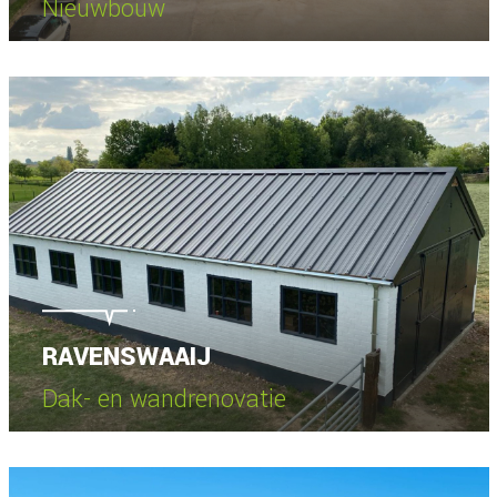
Nieuwbouw
Bekijk project
RAVENSWAAIJ
Dak- en wandrenovatie
Bekijk project